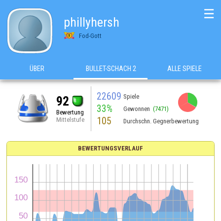
☰
phillyhersh
Fod-Gott
ÜBER
BULLET-SCHACH 2
ALLE SPIELE
22609
Spiele
92
33%
Gewonnen
(7471)
Bewertung
105
Mittelstufe
Durchschn. Gegnerbewertung
BEWERTUNGSVERLAUF