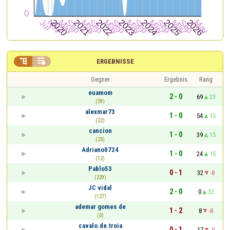


ERGEBNISSE
Gegner
Ergebnis
Rang
euamom
2 - 0
69
23
(59)
alexmar73
1 - 0
54
15
(22)
cancion
1 - 0
39
15
(25)
Adriano0724
1 - 0
24
15
(12)
Pablo53
0 - 1
32
-8
(229)
JC vidal
2 - 0
0
32
(127)
ademar gomes de
1 - 2
8
-8
(0)
cavalo.de.troia
0 - 1
17
-9