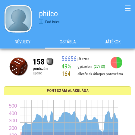
☰
philco
Fod-Isten
NÉVJEGY
OSTÁBLA
JÁTÉKOK
56656
játszma
158
49%
győzelem
(27793)
pontszám
164
Újonc
ellenfelek átlagos pontszáma
PONTSZÁM ALAKULÁSA