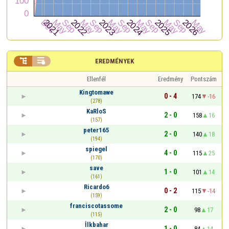


EREDMÉNYEK
Ellenfél
Eredmény
Pontszám
Kingtomawe
0 - 4
174
-16
(278)
KaRloS
2 - 0
158
16
(157)
peter165
2 - 0
140
18
(194)
spiegel
4 - 0
115
25
(170)
save
1 - 0
101
14
(161)
Ricardo6
0 - 2
115
-14
(159)
franciscotassome
2 - 0
98
17
(115)
İlkbahar
1 - 0
84
14