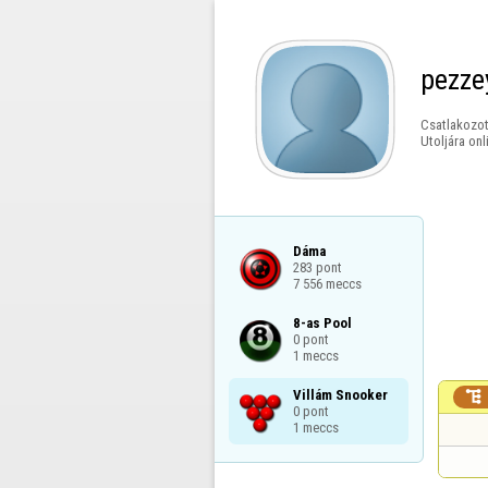
pezze
Csatlakozot
Utoljára onl
Dáma

283 pont

7 556 meccs
8-as Pool

0 pont

1 meccs
Villám Snooker


0 pont

1 meccs