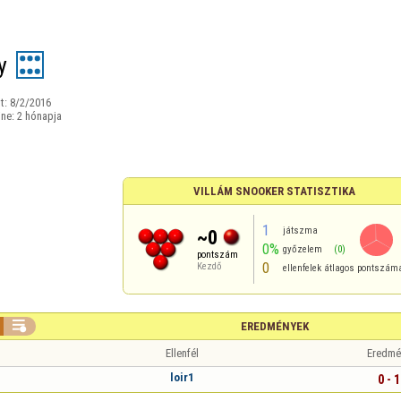
y
t:
8/2/2016
ine:
2 hónapja
VILLÁM SNOOKER STATISZTIKA
1
játszma
~0
0%
győzelem
(0)
pontszám
0
Kezdő
ellenfelek átlagos pontszám

EREDMÉNYEK
Ellenfél
Eredmé
loir1
0 - 1