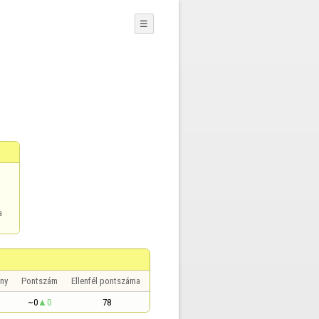
☰
a
ny
Pontszám
Ellenfél pontszáma
~0
0
78