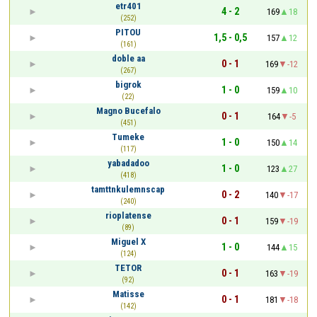
etr401
4 - 2
169
18
(252)
PITOU
1,5 - 0,5
157
12
(161)
doble aa
0 - 1
169
-12
(267)
bigrok
1 - 0
159
10
(22)
Magno Bucefalo
0 - 1
164
-5
(451)
Tumeke
1 - 0
150
14
(117)
yabadadoo
1 - 0
123
27
(418)
tamttnkulemnscap
0 - 2
140
-17
(240)
rioplatense
0 - 1
159
-19
(89)
Miguel X
1 - 0
144
15
(124)
TETOR
0 - 1
163
-19
(92)
Matisse
0 - 1
181
-18
(142)