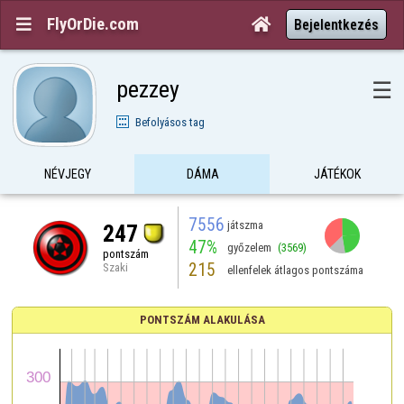
FlyOrDie.com


Bejelentkezés
pezzey
☰
Befolyásos tag
NÉVJEGY
DÁMA
JÁTÉKOK
7556
játszma
247
47%
győzelem
(3569)
pontszám
215
Szaki
ellenfelek átlagos pontszáma
PONTSZÁM ALAKULÁSA