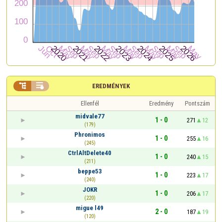


EREDMÉNYEK
Ellenfél
Eredmény
Pontszám
midvale77
1 - 0
271
12
(179)
Phronimos
1 - 0
255
16
(245)
CtrlAltDelete40
1 - 0
240
15
(211)
beppe53
1 - 0
223
17
(240)
JOKR
1 - 0
206
17
(220)
migue l49
2 - 0
187
19
(120)