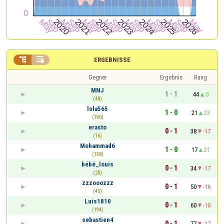


ERGEBNISSE
Gegner
Ergebnis
Rang
MNJ
1 - 1
44
0
(48)
lola565
1 - 0
21
23
(190)
erasto
0 - 1
38
-17
(16)
Mohammad6
1 - 0
17
21
(138)
bébé_louis
0 - 1
34
-17
(20)
zzzooozzz
0 - 1
50
-16
(45)
Luis1810
0 - 1
60
-10
(194)
sebastien4
0 - 1
77
-17