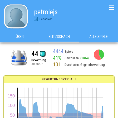
☰
petrolejs
Fanatiker
ÜBER
BLITZSCHACH
ALLE SPIELE
4444
Spiele
44
41%
Gewonnen
(1844)
Bewertung
101
Amateur
Durchschn. Gegnerbewertung
BEWERTUNGSVERLAUF