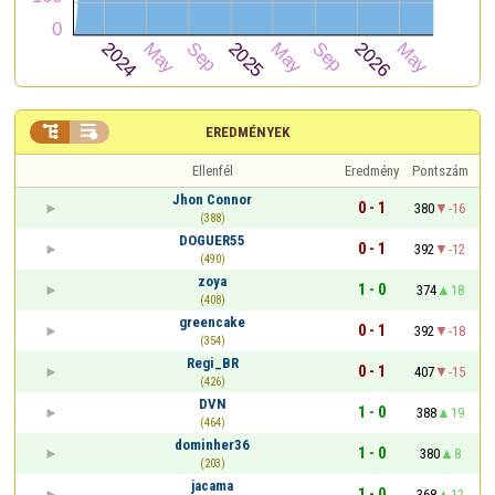


EREDMÉNYEK
Ellenfél
Eredmény
Pontszám
Jhon Connor
0 - 1
380
-16
(388)
DOGUER55
0 - 1
392
-12
(490)
zoya
1 - 0
374
18
(408)
greencake
0 - 1
392
-18
(354)
Regi_BR
0 - 1
407
-15
(426)
DVN
1 - 0
388
19
(464)
dominher36
1 - 0
380
8
(203)
jacama
1 - 0
368
12