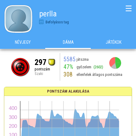
☰
perlla
Befolyásos tag
NÉVJEGY
DÁMA
JÁTÉKOK
5585
játszma
297
47%
győzelem
(2602)
pontszám
308
Szaki
ellenfelek átlagos pontszáma
PONTSZÁM ALAKULÁSA