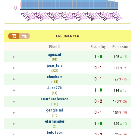


EREDMÉNYEK
Ellenfél
Eredmény
Pontszám
aguazul
1 - 0
105
15
(84)
jose_luis
0 - 1
112
-7
(323)
chuchum
0 - 1
127
-15
(154)
Juan270
1 - 0
114
13
(44)
FCarhuaslesson
0 - 2
140
-26
(105)
gengis ml
0 - 1
159
-19
(96)
elarrasador
1 - 0
149
10
(2)
beto leon
0 - 2
179
-30