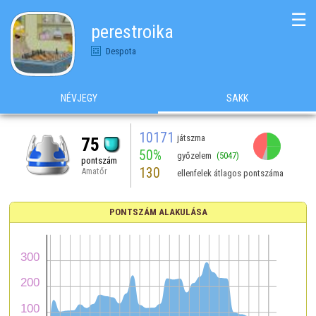
☰
perestroika
Despota
NÉVJEGY
SAKK
10171
játszma
75
50%
győzelem
(5047)
pontszám
130
Amatőr
ellenfelek átlagos pontszáma
PONTSZÁM ALAKULÁSA