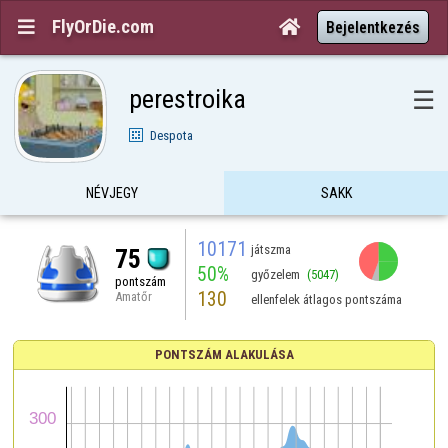
FlyOrDie.com


Bejelentkezés
perestroika
☰
Despota
NÉVJEGY
SAKK
10171
játszma
75
50%
győzelem
(5047)
pontszám
130
Amatőr
ellenfelek átlagos pontszáma
PONTSZÁM ALAKULÁSA