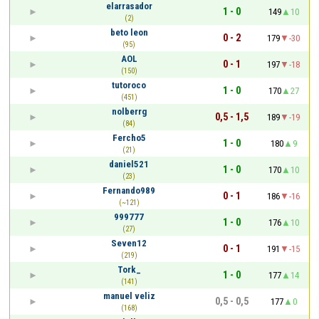
elarrasador
1 - 0
149
10
(2)
beto leon
0 - 2
179
-30
(95)
AOL
0 - 1
197
-18
(150)
tutoroco
1 - 0
170
27
(451)
nolberrg
0,5 - 1,5
189
-19
(84)
Fercho5
1 - 0
180
9
(21)
daniel521
1 - 0
170
10
(23)
Fernando989
0 - 1
186
-16
(~121)
999777
1 - 0
176
10
(27)
Seven12
0 - 1
191
-15
(219)
Tork_
1 - 0
177
14
(141)
manuel veliz
0,5 - 0,5
177
0
(168)