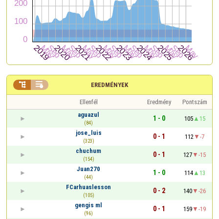


EREDMÉNYEK
Ellenfél
Eredmény
Pontszám
aguazul
1 - 0
105
15
(84)
jose_luis
0 - 1
112
-7
(323)
chuchum
0 - 1
127
-15
(154)
Juan270
1 - 0
114
13
(44)
FCarhuaslesson
0 - 2
140
-26
(105)
gengis ml
0 - 1
159
-19
(96)