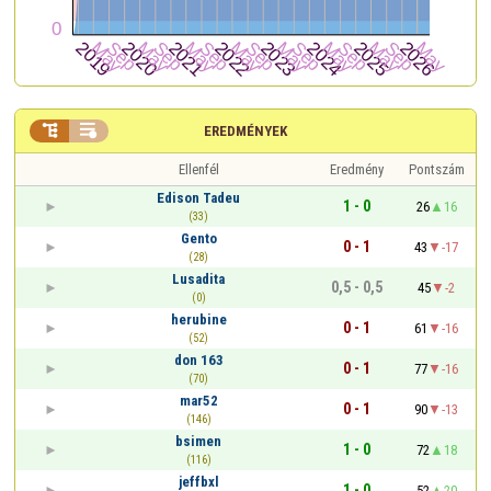


EREDMÉNYEK
Ellenfél
Eredmény
Pontszám
Edison Tadeu
1 - 0
26
16
(33)
Gento
0 - 1
43
-17
(28)
Lusadita
0,5 - 0,5
45
-2
(0)
herubine
0 - 1
61
-16
(52)
don 163
0 - 1
77
-16
(70)
mar52
0 - 1
90
-13
(146)
bsimen
1 - 0
72
18
(116)
jeffbxl
1 - 0
52
20