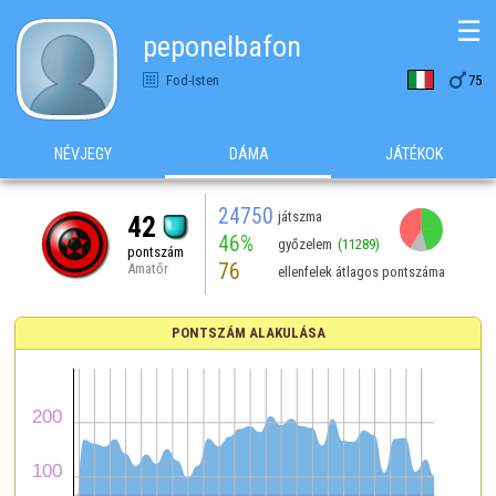
☰
peponelbafon

Fod-Isten
75
NÉVJEGY
DÁMA
JÁTÉKOK
24750
játszma
42
46%
győzelem
(11289)
pontszám
76
Amatőr
ellenfelek átlagos pontszáma
PONTSZÁM ALAKULÁSA