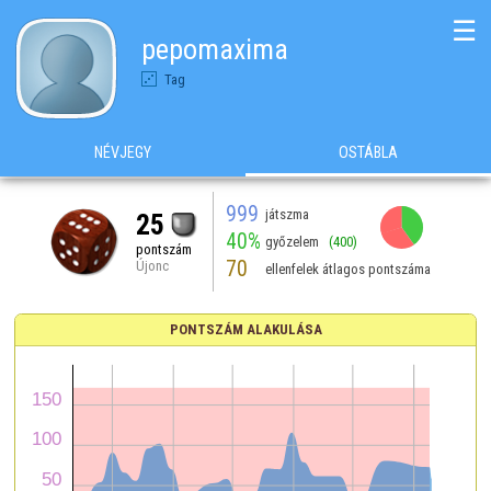
☰
pepomaxima
Tag
NÉVJEGY
OSTÁBLA
999
játszma
25
40%
győzelem
(400)
pontszám
70
Újonc
ellenfelek átlagos pontszáma
PONTSZÁM ALAKULÁSA