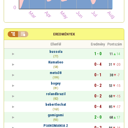


EREDMÉNYEK
Ellenfél
Eredmény
Pontszám
bussola
1 - 0
11
14
(77)
KumaGeo
0 - 4
31
-20
(58)
meto38
0 - 1
38
-7
(199)
bogey
0 - 2
53
-15
(81)
rolandbrazil
0 - 2
68
-15
(82)
bebertlechat
0 - 4
85
-17
(163)
gomigomi
2 - 0
68
17
(93)
PIANOMANIA 2
0 - 2
84
-16