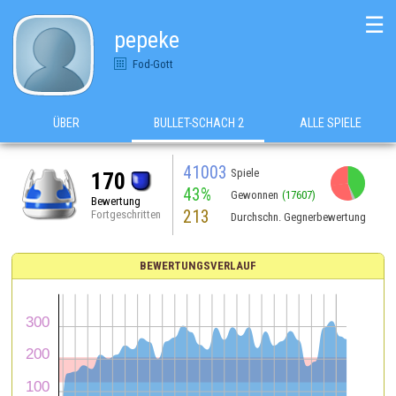
☰
pepeke
Fod-Gott
ÜBER
BULLET-SCHACH 2
ALLE SPIELE
41003
Spiele
170
43%
Gewonnen
(17607)
Bewertung
213
Fortgeschritten
Durchschn. Gegnerbewertung
BEWERTUNGSVERLAUF