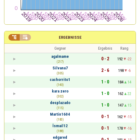


ERGEBNISSE
Gegner
Ergebnis
Rang
agalmame
0 - 2
192
-22
(217)
Silvana7
2 - 6
198
-6
(305)
cachorrito1
1 - 0
184
14
(140)
kara zero
1 - 0
162
22
(302)
desplazado
1 - 0
147
15
(115)
Martín1604
0 - 1
162
-15
(183)
İsmail12
0 - 1
178
-16
(188)
edgared
0 - 1
191
-13