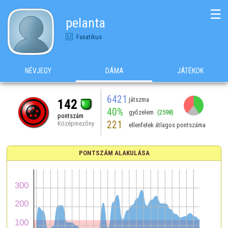
☰
pelanta
Fanatikus
NÉVJEGY
DÁMA
JÁTÉKOK
6421
játszma
142
40%
győzelem
(2598)
pontszám
221
Középmezőny
ellenfelek átlagos pontszáma
PONTSZÁM ALAKULÁSA