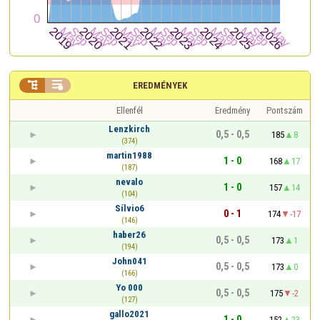


EREDMÉNYEK
Ellenfél
Eredmény
Pontszám
Lenzkirch
0,5 - 0,5
185
8
(374)
martin1988
1 - 0
168
17
(187)
nevalo
1 - 0
157
14
(104)
Sílvio6
0 - 1
174
-17
(146)
haber26
0,5 - 0,5
173
1
(194)
John041
0,5 - 0,5
173
0
(166)
Yo 000
0,5 - 0,5
175
-2
(127)
gallo2021
1 - 0
152
23