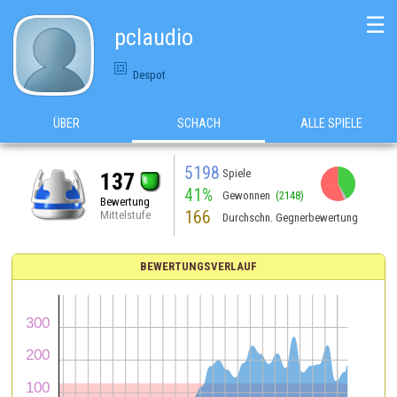
☰
pclaudio
Despot
ÜBER
SCHACH
ALLE SPIELE
5198
Spiele
137
41%
Gewonnen
(2148)
Bewertung
166
Mittelstufe
Durchschn. Gegnerbewertung
BEWERTUNGSVERLAUF