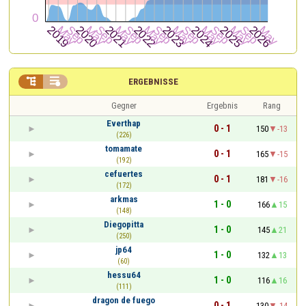


ERGEBNISSE
Gegner
Ergebnis
Rang
Everthap
0 - 1
150
-13
(226)
tomamate
0 - 1
165
-15
(192)
cefuertes
0 - 1
181
-16
(172)
arkmas
1 - 0
166
15
(148)
Diegopitta
1 - 0
145
21
(250)
jp64
1 - 0
132
13
(60)
hessu64
1 - 0
116
16
(111)
dragon de fuego
0 - 1
130
-14