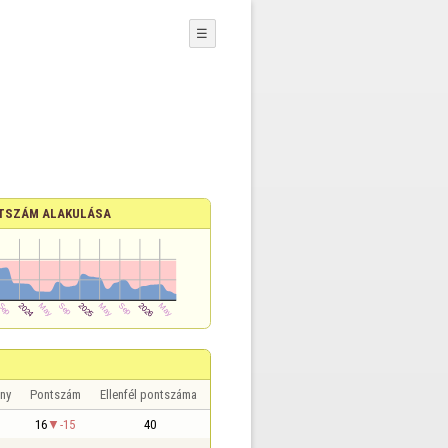
☰
TSZÁM ALAKULÁSA
ny
Pontszám
Ellenfél pontszáma
16
-15
40