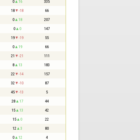
0
16
335
18
-18
66
0
18
207
0
0
147
19
-19
55
0
19
66
21
-21
111
8
13
183
22
-14
157
32
-10
87
45
-13
5
28
17
44
15
13
42
15
0
22
12
3
80
0
12
4