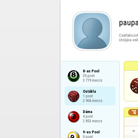
paup
Csatlakozot
Utoljára onl
8-as Pool

35 pont

3 779 meccs
Ostábla

1 pont

2 904 meccs
Dáma


4 pont

2 853 meccs
9-es Pool

0 pont
