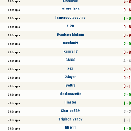
Ercument
5 - 8
1 hónapja
miawallace
0 - 6
1 hónapja
franciscotassome
1 - 0
1 hónapja
t120
0 - 8
1 hónapja
Bombaci Mulaim
0 - 9
1 hónapja
mechu69
2 - 0
1 hónapja
Kamran7
0 - 8
2 hónapja
CMOS
4 - 4
2 hónapja
xex
0 - 4
2 hónapja
24ayar
0 - 1
2 hónapja
Betti3
0 - 1
2 hónapja
alexlacazette
2 - 0
2 hónapja
Iliaster
1 - 0
2 hónapja
Charles539
2 - 2
2 hónapja
TriphonIvanov
1 - 1
2 hónapja
RR 011
1 - 0
2 hónapja