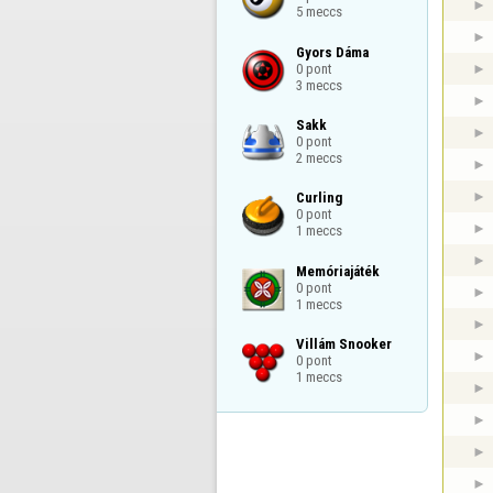
5 meccs
Gyors Dáma

0 pont

3 meccs
Sakk

0 pont

2 meccs
Curling

0 pont

1 meccs
Memóriajáték

0 pont

1 meccs
Villám Snooker

0 pont

1 meccs