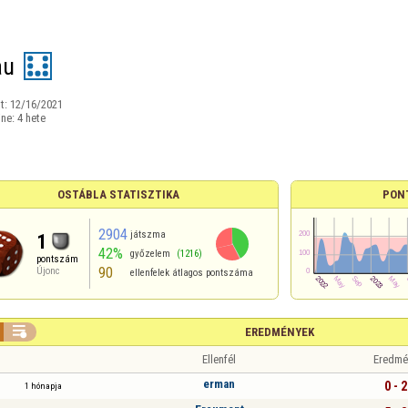
au
t:
12/16/2021
ine:
4 hete
OSTÁBLA STATISZTIKA
PON
2904
játszma
1
42%
győzelem
(1216)
pontszám
90
Újonc
ellenfelek átlagos pontszáma

EREDMÉNYEK
Ellenfél
Eredmé
erman
0 - 2
1 hónapja