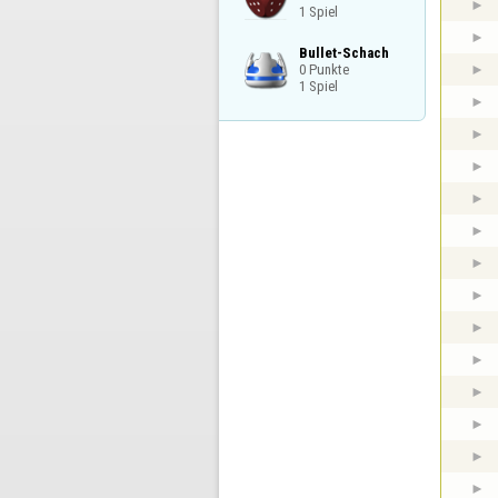
1 Spiel
Bullet-Schach

0 Punkte

1 Spiel