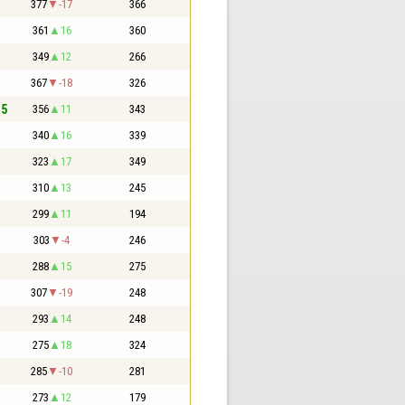
377
-17
366
361
16
360
349
12
266
367
-18
326
,5
356
11
343
340
16
339
323
17
349
310
13
245
299
11
194
303
-4
246
288
15
275
307
-19
248
293
14
248
275
18
324
285
-10
281
273
12
179