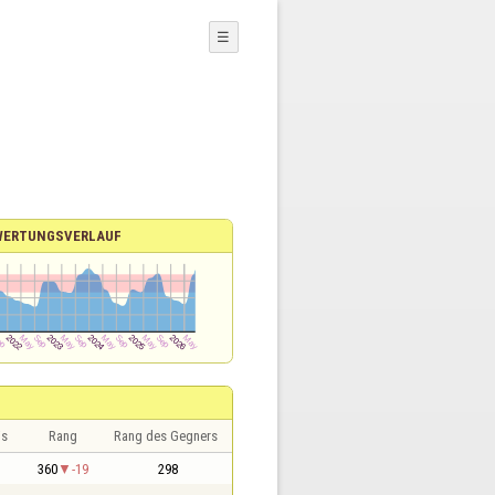
☰
WERTUNGSVERLAUF
is
Rang
Rang des Gegners
360
-19
298