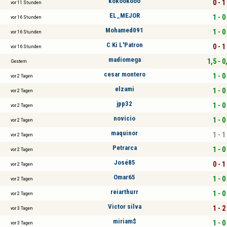
kokookooo
0 - 1
vor 11 Stunden
EL_MEJOR
1 - 0
vor 16 Stunden
Mohamed091
1 - 0
vor 16 Stunden
C Ki L'Patron
0 - 1
vor 16 Stunden
madiomega
1,5 - 0
Gestern
cesar montero
1 - 0
vor 2 Tagen
elzami
1 - 0
vor 2 Tagen
jpp32
1 - 0
vor 2 Tagen
novicio
1 - 0
vor 2 Tagen
maquinor
1 - 1
vor 2 Tagen
Petrarca
1 - 0
vor 2 Tagen
José85
0 - 1
vor 2 Tagen
Omar65
1 - 0
vor 2 Tagen
reiarthurr
1 - 0
vor 2 Tagen
Victor silva
1 - 2
vor 3 Tagen
miriam$
1 - 0
vor 3 Tagen