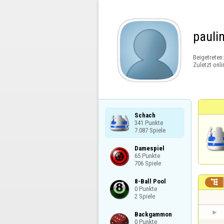
pauli
Beigetreten
Zuletzt onli
Schach

341 Punkte

7.087 Spiele
Damespiel

65 Punkte

706 Spiele
8-Ball Pool


0 Punkte

2 Spiele
Backgammon

0 Punkte
