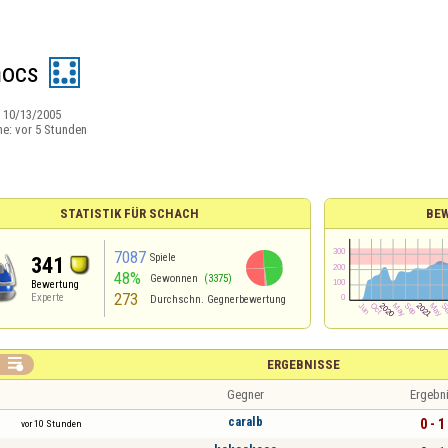
nocs
:
10/13/2005
ne:
vor 5 Stunden
STATISTIK FÜR SCHACH
BE
7087
Spiele
341
48%
Gewonnen
(3375)
Bewertung
273
Experte
Durchschn. Gegnerbewertung

ERGEBNISSE
Gegner
Ergebn
caralb
0 - 1
vor 10 Stunden