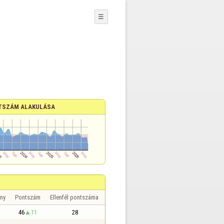
☰
TSZÁM ALAKULÁSA
ny
Pontszám
Ellenfél pontszáma
46
11
28