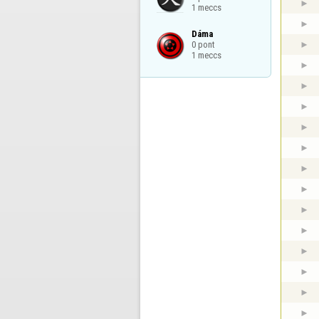
1 meccs
Dáma

0 pont

1 meccs