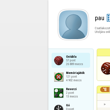
pau
Csatlakozot
Utoljára onl
Ostábla

57 pont

26 889 meccs
Memóriajáték

121 pont

4 902 meccs
Reverzi


2 pont

13 meccs
Gó

0 pont
