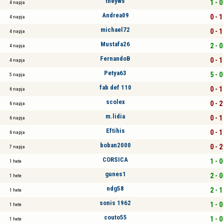
theyws
1 - 0
4 napja
Andrea09
0 - 1
4 napja
michael72
0 - 1
4 napja
Mustafa26
2 - 0
4 napja
FernandoB
0 - 1
4 napja
Petya63
5 - 0
5 napja
fab def 110
0 - 1
6 napja
scolex
0 - 2
6 napja
m.lidia
0 - 1
6 napja
Eftihis
0 - 1
6 napja
boban2000
0 - 2
7 napja
CORSICA
1 - 0
1 hete
gunes1
2 - 0
1 hete
ndg58
2 - 1
1 hete
sonis 1962
1 - 0
1 hete
couto55
1 - 0
1 hete