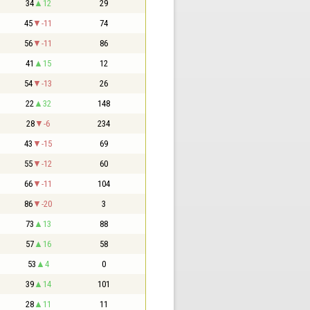
34
12
29
45
-11
74
56
-11
86
41
15
12
54
-13
26
22
32
148
28
-6
234
43
-15
69
55
-12
60
66
-11
104
86
-20
3
73
13
88
57
16
58
53
4
0
39
14
101
28
11
11