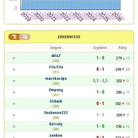


ERGEBNISSE
Gegner
Ergebnis
Rang
abla7
1 - 0
279
13
(206)
Fila Fila
0 - 1
299
-20
(211)
macskacápa
0,5 - 0,5
302
-3
(240)
Ompong
1 - 0
286
16
(291)
33dank
0 - 1
302
-16
(299)
Onubense232
1 - 1
309
-7
(204)
Ká1roly
1 - 0
293
16
(285)
zenken
0 - 1
313
-20