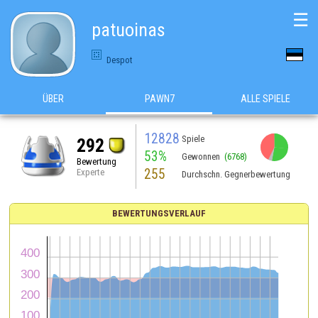
☰
patuoinas
Despot
ÜBER
PAWN7
ALLE SPIELE
12828
Spiele
292
53%
Gewonnen
(6768)
Bewertung
255
Experte
Durchschn. Gegnerbewertung
BEWERTUNGSVERLAUF