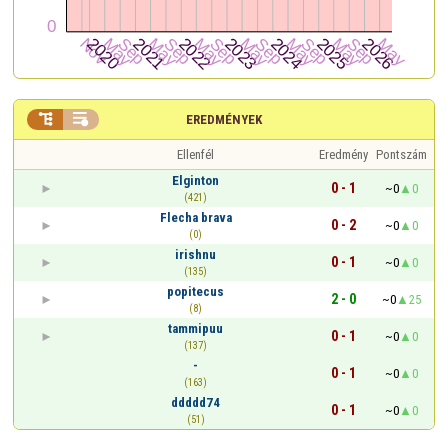


EREDMÉNYEK
Ellenfél
Eredmény
Pontszám
Elginton
0 - 1
~0
0
(421)
Flecha brava
0 - 2
~0
0
(0)
irishnu
0 - 1
~0
0
(135)
popitecus
2 - 0
~0
25
(8)
tammipuu
0 - 1
~0
0
(137)
-
0 - 1
~0
0
(163)
ddddd74
0 - 1
~0
0
(51)