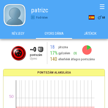
☰
patrizc

Fod-Isten
68
NÉVJEGY
GYORS DÁMA
JÁTÉKOK
18
játszma
~0
17%
győzelem
(3)
pontszám
140
Újonc
ellenfelek átlagos pontszáma
PONTSZÁM ALAKULÁSA