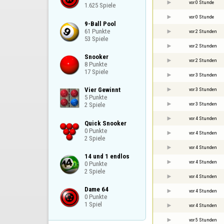
vor 0 Stunde
1.625 Spiele
vor 0 Stunde
9-Ball Pool

61 Punkte

vor 2 Stunden
53 Spiele
vor 2 Stunden
Snooker

vor 2 Stunden
8 Punkte

17 Spiele
vor 3 Stunden
Vier Gewinnt

vor 3 Stunden
5 Punkte

vor 3 Stunden
2 Spiele
vor 4 Stunden
Quick Snooker

0 Punkte

vor 4 Stunden
2 Spiele
vor 4 Stunden
14 und 1 endlos

vor 4 Stunden
0 Punkte

2 Spiele
vor 4 Stunden
Dame 64

vor 4 Stunden
0 Punkte

1 Spiel
vor 4 Stunden
vor 5 Stunden