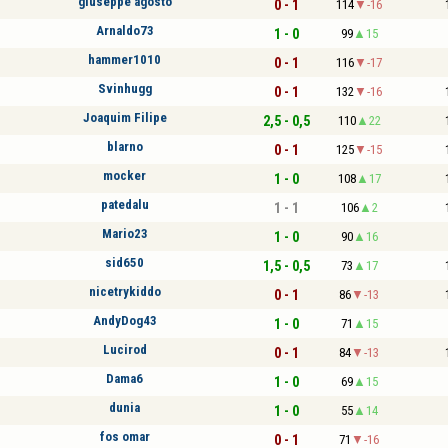
giuseppe agosto
0 - 1
114
-16
Arnaldo73
1 - 0
99
15
hammer1010
0 - 1
116
-17
Svinhugg
0 - 1
132
-16
Joaquim Filipe
2,5 - 0,5
110
22
blarno
0 - 1
125
-15
mocker
1 - 0
108
17
patedalu
1 - 1
106
2
Mario23
1 - 0
90
16
sid650
1,5 - 0,5
73
17
nicetrykiddo
0 - 1
86
-13
AndyDog43
1 - 0
71
15
Lucirod
0 - 1
84
-13
Dama6
1 - 0
69
15
dunia
1 - 0
55
14
fos omar
0 - 1
71
-16