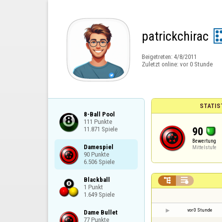
patrickchirac
Beigetreten:
4/8/2011
Zuletzt online:
vor 0 Stunde
STATIS
8-Ball Pool

111 Punkte

90
11.871 Spiele
Bewertung
Damespiel

Mittelstufe
90 Punkte

6.506 Spiele
Blackball



1 Punkt

1.649 Spiele
vor 0 Stunde
Dame Bullet

77 Punkte
