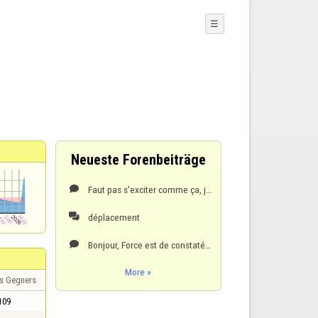
☰
Neueste Forenbeiträge
Faut pas s'exciter comme ça, je demandais juste si c'était possible comme aux dames il a été créée u

déplacement

Bonjour, Force est de constaté qu'il est toujours de mise de remettre en question par certains les

More »
s Gegners
109