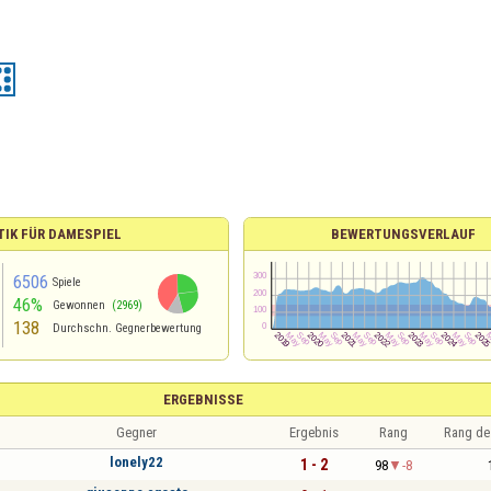
TIK FÜR DAMESPIEL
BEWERTUNGSVERLAUF
6506
Spiele
46%
Gewonnen
(2969)
138
Durchschn. Gegnerbewertung
ERGEBNISSE
Gegner
Ergebnis
Rang
Rang de
lonely22
1 - 2
98
-8