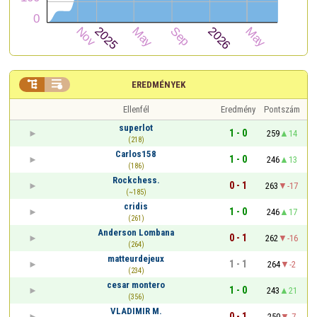


EREDMÉNYEK
Ellenfél
Eredmény
Pontszám
superlot
1 - 0
259
14
(218)
Carlos158
1 - 0
246
13
(186)
Rockchess.
0 - 1
263
-17
(~185)
cridis
1 - 0
246
17
(261)
Anderson Lombana
0 - 1
262
-16
(264)
matteurdejeux
1 - 1
264
-2
(234)
cesar montero
1 - 0
243
21
(356)
VLADIMIR M.
0 - 1
250
-7