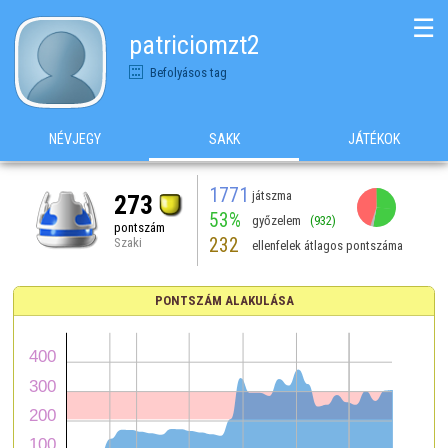
☰
patriciomzt2
Befolyásos tag
NÉVJEGY
SAKK
JÁTÉKOK
1771
játszma
273
53%
győzelem
(932)
pontszám
232
Szaki
ellenfelek átlagos pontszáma
PONTSZÁM ALAKULÁSA