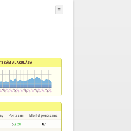
☰
TSZÁM ALAKULÁSA
ny
Pontszám
Ellenfél pontszáma
5
20
87