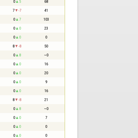
0
5
68
7
-7
41
0
7
103
0
0
23
0
0
0
8
-8
50
0
8
~0
0
0
16
0
0
20
0
0
9
0
0
16
8
-8
21
0
8
~0
0
0
7
0
0
0
0
0
0