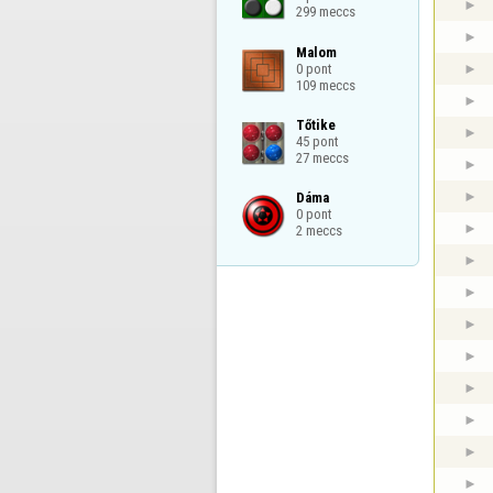
299 meccs
Malom

0 pont

109 meccs
Tőtike

45 pont

27 meccs
Dáma

0 pont

2 meccs