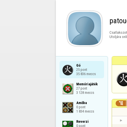
patou
Csatlakozot
Utoljára onl
Gó

25 pont

35 836 meccs
Memóriajáték

27 pont

3 128 meccs
Amőba


0 pont

1 834 meccs
Reverzi

0 pont
