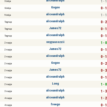
aliceandralph
1 - 1
3 órája
Gogoo
0 - 1
6 órája
aliceandralph
1 - 1
9 órája
aliceandralph
0 - 2
Tegnap
James72
0 - 1
Tegnap
aliceandralph
0 - 1
Tegnap
nnyyuusszzii
1 - 0
2 napja
James72
0 - 1
2 napja
aliceandralph
0 - 1
2 napja
Gogoo
0 - 2
2 napja
James72
0 - 3
2 napja
aliceandralph
0 - 1
2 napja
Long
1 - 0
2 napja
aliceandralph
1 - 3
3 napja
aliceandralph
1 - 2
4 napja
freego
0 - 1
4 napja