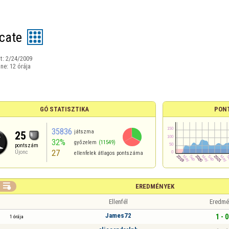
cate
t:
2/24/2009
ine:
12 órája
GÓ STATISZTIKA
PON
35836
játszma
25
32%
győzelem
(11549)
pontszám
27
Újonc
ellenfelek átlagos pontszáma

EREDMÉNYEK
Ellenfél
Eredmé
James72
1 - 0
1 órája