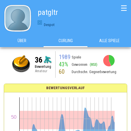
☰
patgltr
Despot
ÜBER
CURLING
ALLE SPIELE
1989
Spiele
36
43%
Gewonnen
(853)
Bewertung
60
Amateur
Durchschn. Gegnerbewertung
BEWERTUNGSVERLAUF