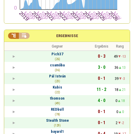


ERGEBNISSE
Gegner
Ergebnis
Rang
Pich37
0 - 3
49
-13
(26)
csamőba
3 - 0
36
13
(36)
Pál István
0 - 1
39
-3
(23)
Kubis
11 - 2
18
21
(22)
thomson
4 - 0
0
18
(49)
REDbull
0 - 1
0
0
(78)
Stealth Stone
0 - 1
2
-2
(129)
bayard1
0 - 4
19
-17