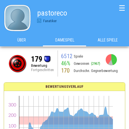
☰
pastoreco
Fanatiker
ÜBER
DAMESPIEL
ALLE SPIELE
6512
Spiele
179
46%
Gewonnen
(2967)
Bewertung
170
Fortgeschritten
Durchschn. Gegnerbewertung
BEWERTUNGSVERLAUF