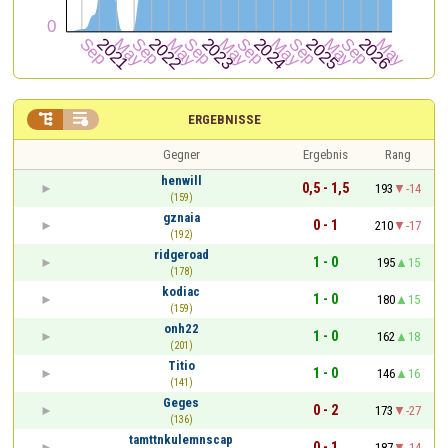


ERGEBNISSE
Gegner
Ergebnis
Rang
henwill
0,5 - 1,5
193
-14
(159)
gznaia
0 - 1
210
-17
(192)
ridgeroad
1 - 0
195
15
(178)
kodiac
1 - 0
180
15
(159)
onh22
1 - 0
162
18
(201)
Titio
1 - 0
146
16
(141)
Geges
0 - 2
173
-27
(136)
tamttnkulemnscap
0 - 1
187
-14