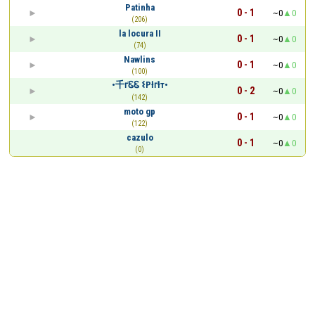
Patinha
0 - 1
~0
0
(206)
la locura II
0 - 1
~0
0
(74)
Nawlins
0 - 1
~0
0
(100)
•千ꭈׁᏋᏋ 𐌔Płꭈׁłт•
0 - 2
~0
0
(142)
moto gp
0 - 1
~0
0
(122)
cazulo
0 - 1
~0
0
(0)