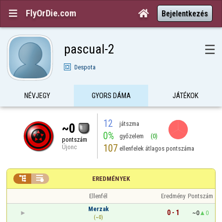
FlyOrDie.com


Bejelentkezés
pascual-2
☰
Despota
NÉVJEGY
GYORS DÁMA
JÁTÉKOK
12
játszma
~0
0%
győzelem
(0)
pontszám
107
Újonc
ellenfelek átlagos pontszáma


EREDMÉNYEK
Ellenfél
Eredmény
Pontszám
Merzak
0 - 1
~0
0
(~0)