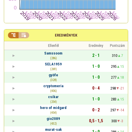


EREDMÉNYEK
Ellenfél
Eredmény
Pontszám
Samssoom
2 - 1
310
7
(286)
SELA1959
1 - 0
295
15
(269)
gyöfe
1 - 0
277
18
(328)
cryptomeria
0 - 4
298
-21
(406)
csikar
1 - 0
283
15
(254)
hero of midgard
0 - 2
297
-14
(454)
gio2089
0,5 - 1,5
300
-3
(432)
murat-sak
1 - 0
286
14