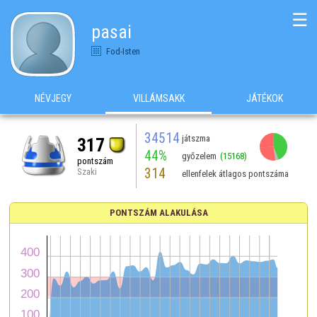
☰
pasai
Fod-Isten
NÉVJEGY
VILLÁMSAKK
JÁTÉKOK
34514
játszma
317
44%
győzelem
(15168)
pontszám
314
Szaki
ellenfelek átlagos pontszáma
PONTSZÁM ALAKULÁSA