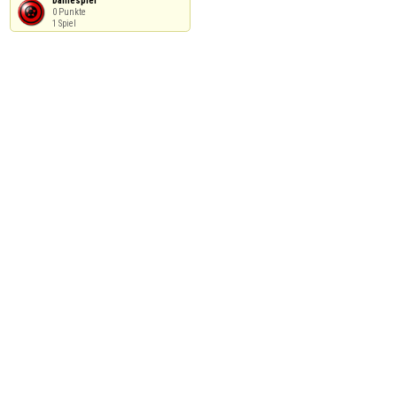
Damespiel

0 Punkte

1 Spiel