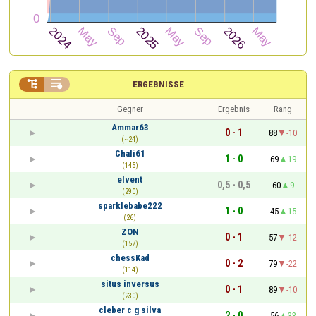


ERGEBNISSE
Gegner
Ergebnis
Rang
Ammar63
0 - 1
88
-10
(~24)
Chali61
1 - 0
69
19
(145)
elvent
0,5 - 0,5
60
9
(290)
sparklebabe222
1 - 0
45
15
(26)
ZON
0 - 1
57
-12
(157)
chessKad
0 - 2
79
-22
(114)
situs inversus
0 - 1
89
-10
(230)
cleber c g silva
2 - 0
56
33