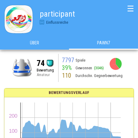
☰
participant
Einflussreiche
ÜBER
PAWN7
7797
Spiele
74
39%
Gewonnen
(3046)
Bewertung
110
Amateur
Durchschn. Gegnerbewertung
BEWERTUNGSVERLAUF