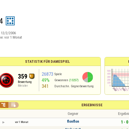
4
:
12/2/2006
ne:
vor 1 Monat
STATISTIK FÜR DAMESPIEL
26873
Spiele
359
49%
Gewonnen
(13257)
Bewertung
341
Meister
Durchschn. Gegnerbewertung


ERGEBNISSE
Gegner
Ergebn
flonflon
1 - 0
vor 1 Monat