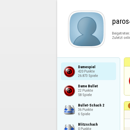
paros
Beigetreten
Zuletzt onli
Damespiel

420 Punkte

26.873 Spiele
Dame Bullet

22 Punkte

58 Spiele
Bullet-Schach 2

36 Punkte

6 Spiele
Blitzschach

0 Punkte
