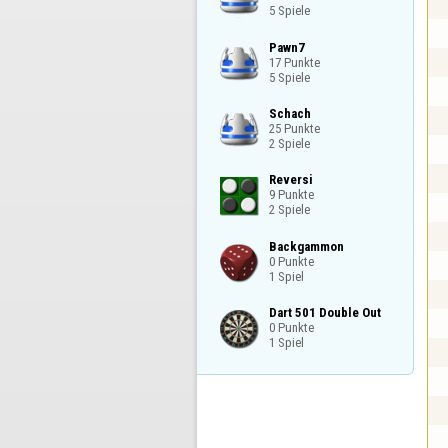
5 Spiele
Pawn7

17 Punkte

5 Spiele
Schach

25 Punkte

2 Spiele
Reversi

9 Punkte

2 Spiele
Backgammon

0 Punkte

1 Spiel
Dart 501 Double Out

0 Punkte

1 Spiel