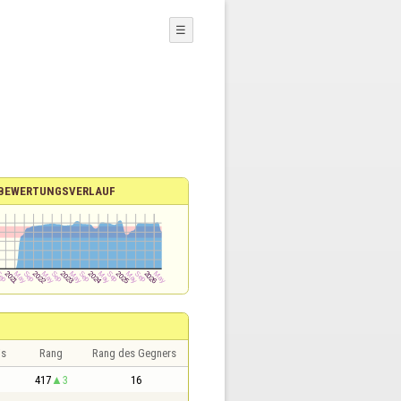
☰
BEWERTUNGSVERLAUF
is
Rang
Rang des Gegners
417
3
16