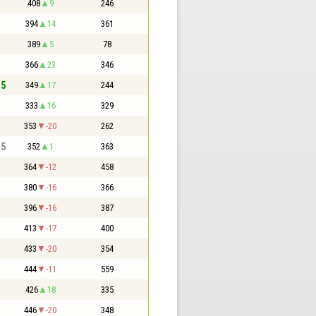
408
9
246
394
14
361
389
5
78
366
23
346
,5
349
17
244
333
16
329
353
-20
262
,5
352
1
363
364
-12
458
380
-16
366
396
-16
387
413
-17
400
433
-20
354
444
-11
559
426
18
335
446
-20
348