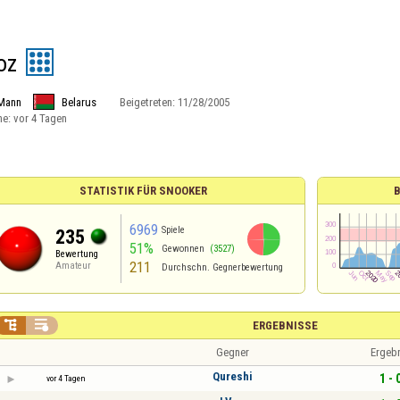
oz
Mann
Belarus
Beigetreten:
11/28/2005
ne:
vor 4 Tagen
STATISTIK FÜR SNOOKER
6969
Spiele
235
51%
Gewonnen
(3527)
Bewertung
211
Amateur
Durchschn. Gegnerbewertung


ERGEBNISSE
Gegner
Ergeb
Qureshi
1 - 
vor 4 Tagen