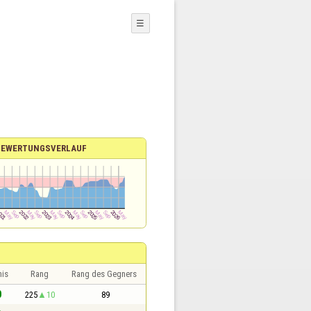
☰
BEWERTUNGSVERLAUF
nis
Rang
Rang des Gegners
0
225
10
89