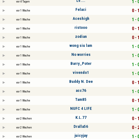
LV....
1 - 
vor 4 Tagen
Felaci
0 - 
vor 1 Woche
Aceshigh
1 - 
vor 1 Woche
ristooo
0 - 
vor 1 Woche
zodian
0 - 
vor 1 Woche
wong siu lam
1 - 
vor 1 Woche
No worries
1 - 
vor 1 Woche
Barry_Poter
1 - 
vor 1 Woche
vivendo1
1 - 
vor 1 Woche
Buddy N. Dee
0 - 
vor 1 Woche
acc76
1 - 
vor 1 Woche
Tam85
0 - 
vor 1 Woche
NUFC 4 LIFE
1 - 
vor 1 Woche
K.L.77
0 - 
vor 2 Wochen
Dralla56
0 - 
vor 2 Wochen
juicyjay
1 - 
vor 2 Wochen