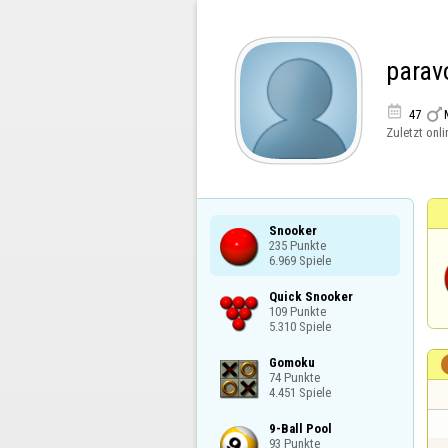
parav


47
Zuletzt onli
Snooker

235 Punkte

6.969 Spiele
Quick Snooker

109 Punkte

5.310 Spiele
Gomoku

74 Punkte

4.451 Spiele
9-Ball Pool

93 Punkte
