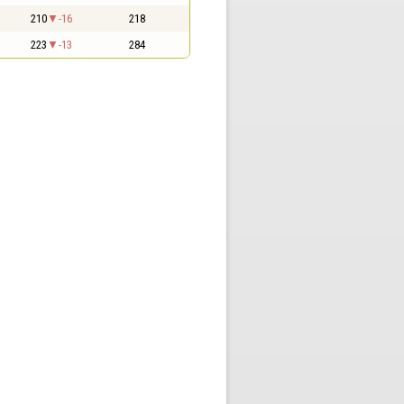
1
210
-16
218
1
223
-13
284