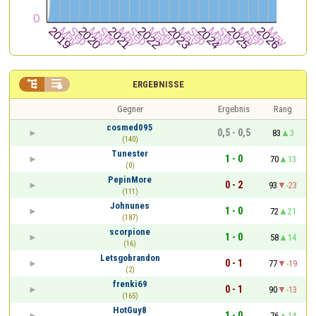


ERGEBNISSE
Gegner
Ergebnis
Rang
cosmed095
0,5 - 0,5
83
3
(140)
Tunester
1 - 0
70
13
(0)
PepinMore
0 - 2
93
-23
(111)
Johnunes
1 - 0
72
21
(187)
scorpione
1 - 0
58
14
(16)
Letsgobrandon
0 - 1
77
-19
(2)
frenki69
0 - 1
90
-13
(165)
HotGuy8
1 - 0
76
14