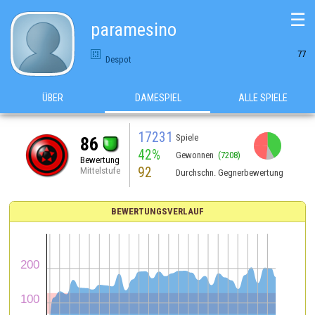
☰
paramesino
77
Despot
ÜBER
DAMESPIEL
ALLE SPIELE
17231
Spiele
86
42%
Gewonnen
(7208)
Bewertung
92
Mittelstufe
Durchschn. Gegnerbewertung
BEWERTUNGSVERLAUF