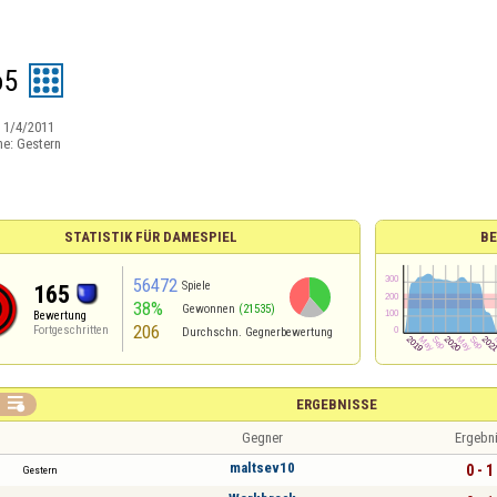
o5
:
1/4/2011
ne:
Gestern
STATISTIK FÜR DAMESPIEL
B
56472
Spiele
165
38%
Gewonnen
(21535)
Bewertung
206
Fortgeschritten
Durchschn. Gegnerbewertung

ERGEBNISSE
Gegner
Ergebn
maltsev10
0 - 1
Gestern