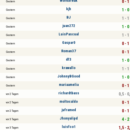
Workbreak
0 - 1
Gestern
kjh
1 - 0
Gestern
BJ
1 - 1
Gestern
juan272
1 - 0
Gestern
LuisPascual
1 - 1
Gestern
Gaspar0
0 - 1
Gestern
Roman37
0 - 1
Gestern
df3
1 - 0
Gestern
krawallo
1 - 1
Gestern
JohnnyBGood
1 - 0
Gestern
mariaamelia
0 - 1
Gestern
richardtbass
0,5 - 0
vor 2 Tagen
moltocaldo
0 - 1
vor 2 Tagen
juframed
0 - 1
vor 2 Tagen
Jhonyalipd
4 - 2
vor 3 Tagen
luisfco1
1,5 - 2
vor 3 Tagen