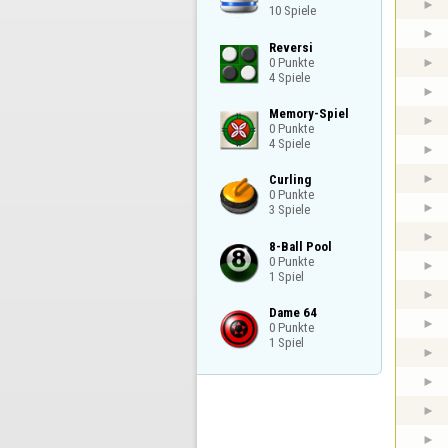
10 Spiele
Reversi

0 Punkte

4 Spiele
Memory-Spiel

0 Punkte

4 Spiele
Curling

0 Punkte

3 Spiele
8-Ball Pool

0 Punkte

1 Spiel
Dame 64

0 Punkte

1 Spiel