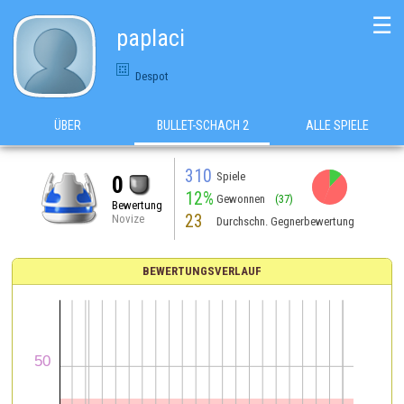
☰
paplaci
Despot
ÜBER
BULLET-SCHACH 2
ALLE SPIELE
310
Spiele
0
12%
Gewonnen
(37)
Bewertung
23
Novize
Durchschn. Gegnerbewertung
BEWERTUNGSVERLAUF