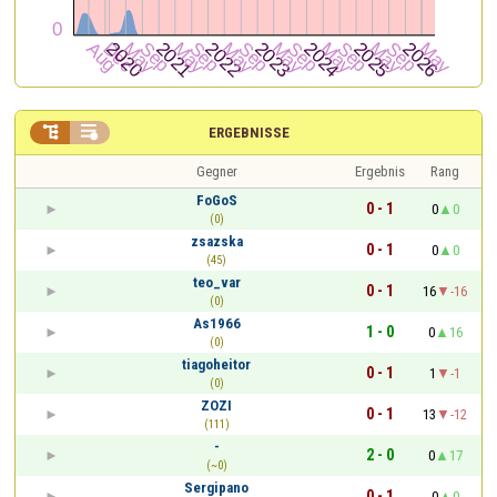


ERGEBNISSE
Gegner
Ergebnis
Rang
FoGoS
0 - 1
0
0
(0)
zsazska
0 - 1
0
0
(45)
teo_var
0 - 1
16
-16
(0)
As1966
1 - 0
0
16
(0)
tiagoheitor
0 - 1
1
-1
(0)
ZOZI
0 - 1
13
-12
(111)
-
2 - 0
0
17
(~0)
Sergipano
0 - 1
0
0