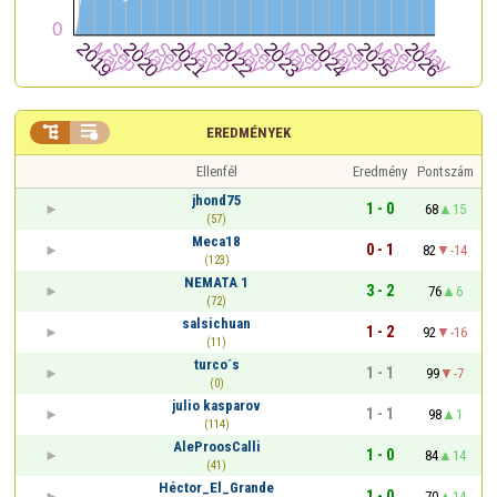


EREDMÉNYEK
Ellenfél
Eredmény
Pontszám
jhond75
1 - 0
68
15
(57)
Meca18
0 - 1
82
-14
(123)
NEMATA 1
3 - 2
76
6
(72)
salsichuan
1 - 2
92
-16
(11)
turco´s
1 - 1
99
-7
(0)
julio kasparov
1 - 1
98
1
(114)
AleProosCalli
1 - 0
84
14
(41)
Héctor_El_Grande
1 - 0
70
14