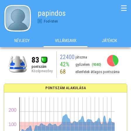
☰
papindos
Fod-Isten
NÉVJEGY
VILLÁMSAKK
JÁTÉKOK
22400
játszma
83
42%
győzelem
(9340)
pontszám
68
Középmezőny
ellenfelek átlagos pontszáma
PONTSZÁM ALAKULÁSA