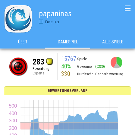
☰
papaninas
Fanatiker
ÜBER
DAMESPIEL
ALLE SPIELE
15767
Spiele
283
40%
Gewonnen
(6230)
Bewertung
330
Experte
Durchschn. Gegnerbewertung
BEWERTUNGSVERLAUF