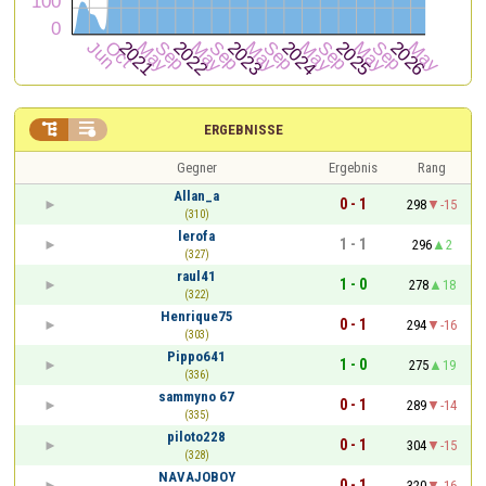


ERGEBNISSE
Gegner
Ergebnis
Rang
Allan_a
0 - 1
298
-15
(310)
lerofa
1 - 1
296
2
(327)
raul41
1 - 0
278
18
(322)
Henrique75
0 - 1
294
-16
(303)
Pippo641
1 - 0
275
19
(336)
sammyno 67
0 - 1
289
-14
(335)
piloto228
0 - 1
304
-15
(328)
NAVAJOBOY
0 - 1
320
-16