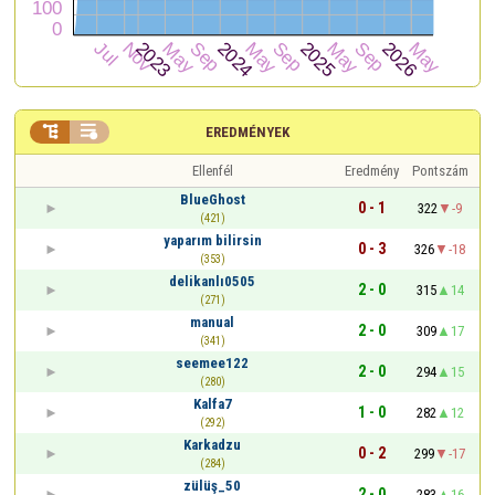


EREDMÉNYEK
Ellenfél
Eredmény
Pontszám
BlueGhost
0 - 1
322
-9
(421)
yaparım bilirsin
0 - 3
326
-18
(353)
delikanlı0505
2 - 0
315
14
(271)
manual
2 - 0
309
17
(341)
seemee122
2 - 0
294
15
(280)
Kalfa7
1 - 0
282
12
(292)
Karkadzu
0 - 2
299
-17
(284)
zülüş_50
2 - 0
283
16