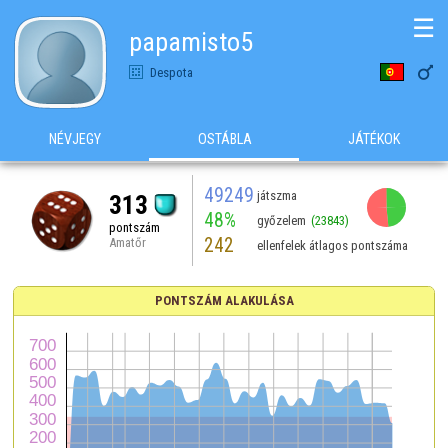
☰
papamisto5

Despota
NÉVJEGY
OSTÁBLA
JÁTÉKOK
49249
játszma
313
48%
győzelem
(23843)
pontszám
242
Amatőr
ellenfelek átlagos pontszáma
PONTSZÁM ALAKULÁSA