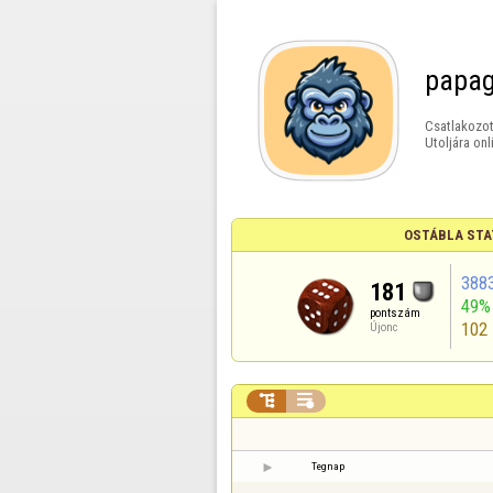
papag
Csatlakozot
Utoljára onl
OSTÁBLA STA
388
181
49%
pontszám
102
Újonc


Tegnap