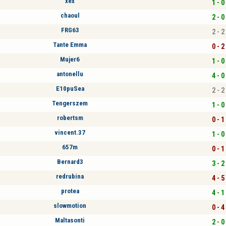
xex
1 - 0
chaoul
2 - 0
FRG63
2 - 2
Tante Emma
0 - 2
Mujer6
1 - 0
antonellu
4 - 0
E10puSea
2 - 2
Tengerszem
1 - 0
robertsm
0 - 1
vincent.37
1 - 0
657m
0 - 1
Bernard3
3 - 2
redrubina
4 - 5
protea
4 - 1
slowmotion
0 - 4
Maltasonti
2 - 0