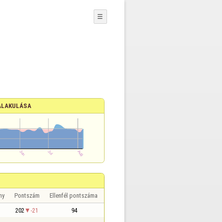
☰
ALAKULÁSA
ny
Pontszám
Ellenfél pontszáma
202
-21
94