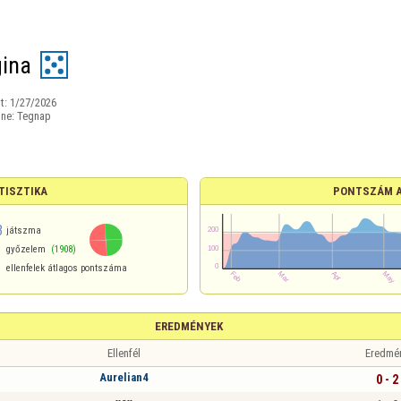
ina
t:
1/27/2026
ine:
Tegnap
TISZTIKA
PONTSZÁM 
3
játszma
győzelem
(1908)
ellenfelek átlagos pontszáma
EREDMÉNYEK
Ellenfél
Eredmé
Aurelian4
0 - 2