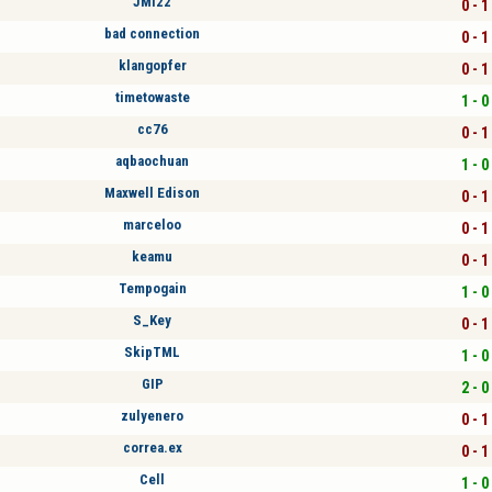
JMI22
0 - 1
bad connection
0 - 1
klangopfer
0 - 1
timetowaste
1 - 0
cc76
0 - 1
aqbaochuan
1 - 0
Maxwell Edison
0 - 1
marceloo
0 - 1
keamu
0 - 1
Tempogain
1 - 0
S_Key
0 - 1
SkipTML
1 - 0
GIP
2 - 0
zulyenero
0 - 1
correa.ex
0 - 1
Cell
1 - 0