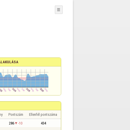
☰
ALAKULÁSA
ny
Pontszám
Ellenfél pontszáma
286
-10
434