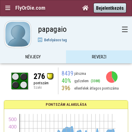
FlyOrDie.com


Bejelentkezés
papagaio
☰
Befolyásos tag
NÉVJEGY
REVERZI
8439
játszma
276
40%
győzelem
(3388)
pontszám
396
Szaki
ellenfelek átlagos pontszáma
PONTSZÁM ALAKULÁSA