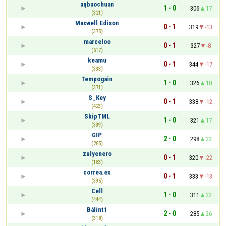
aqbaochuan
1 - 0
306
17
(321)
Maxwell Edison
0 - 1
319
-13
(375)
marceloo
0 - 1
327
-8
(517)
keamu
0 - 1
344
-17
(333)
Tempogain
1 - 0
326
18
(371)
S_Key
0 - 1
338
-12
(423)
SkipTML
1 - 0
321
17
(339)
GIP
2 - 0
298
23
(285)
zulyenero
0 - 1
320
-22
(183)
correa.ex
0 - 1
333
-13
(395)
Cell
1 - 0
311
22
(444)
Bálint1
2 - 0
285
26
(318)