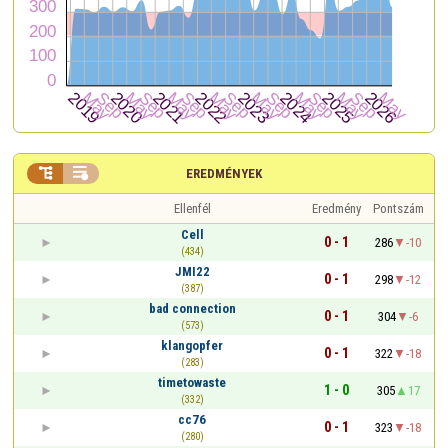


EREDMÉNYEK
Ellenfél
Eredmény
Pontszám
Cell
0 - 1
286
-10
(434)
JMI22
0 - 1
298
-12
(387)
bad connection
0 - 1
304
-6
(573)
klangopfer
0 - 1
322
-18
(283)
timetowaste
1 - 0
305
17
(332)
cc76
0 - 1
323
-18
(280)