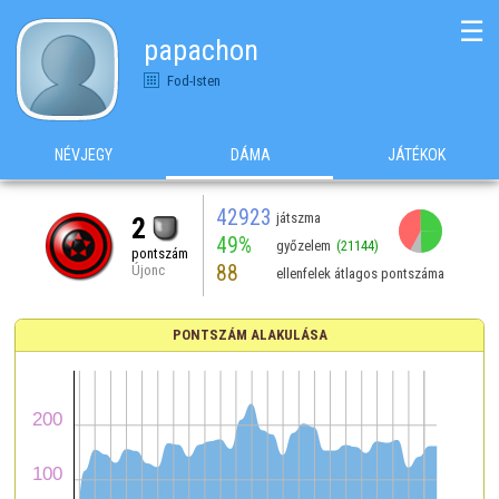
☰
papachon
Fod-Isten
NÉVJEGY
DÁMA
JÁTÉKOK
42923
játszma
2
49%
győzelem
(21144)
pontszám
88
Újonc
ellenfelek átlagos pontszáma
PONTSZÁM ALAKULÁSA