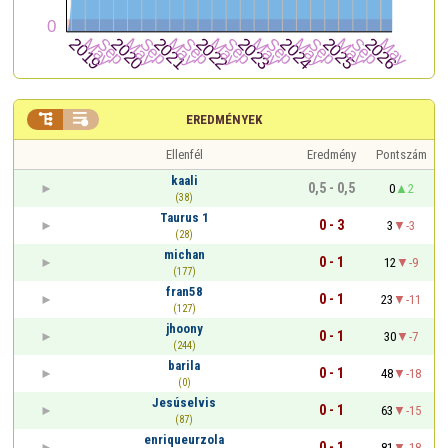


EREDMÉNYEK
Ellenfél
Eredmény
Pontszám
kaali
0,5 - 0,5
0
2
(38)
Taurus 1
0 - 3
3
-3
(28)
michan
0 - 1
12
-9
(177)
fran58
0 - 1
23
-11
(127)
jhoony
0 - 1
30
-7
(244)
barila
0 - 1
48
-18
(0)
Jesúselvis
0 - 1
63
-15
(87)
enriqueurzola
0 - 1
81
-18