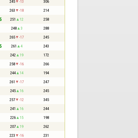
245
-13
306
263
-18
214
5
251
12
258
248
3
288
265
-17
245
5
261
4
243
242
19
172
258
-16
266
244
14
194
261
-17
247
245
16
245
257
-12
345
241
16
244
226
15
198
207
19
262
223
-16
231