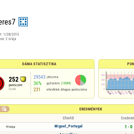
eres7
t:
1/28/2015
ine:
2 órája
DÁMA STATISZTIKA
PON
29543
játszma
252
36%
győzelem
(10589)
pontszám
231
Szaki
ellenfelek átlagos pontszáma

EREDMÉNYEK
Ellenfél
Eredmén
Miguel_Portugal
1 - 0
19 órája