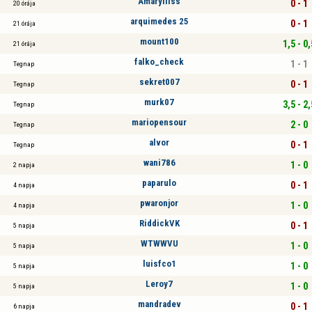
Amarylliss
0 - 1
20 órája
arquimedes 25
0 - 1
21 órája
mount100
1,5 - 0,
21 órája
falko_check
1 - 1
Tegnap
sekret007
0 - 1
Tegnap
murk07
3,5 - 2,
Tegnap
mariopensour
2 - 0
Tegnap
alvor
0 - 1
Tegnap
wani786
1 - 0
2 napja
paparulo
0 - 1
4 napja
pwaronjor
1 - 0
4 napja
RiddickVK
0 - 1
5 napja
WTWWVU
1 - 0
5 napja
luisfco1
1 - 0
5 napja
Leroy7
1 - 0
5 napja
mandradev
0 - 1
6 napja