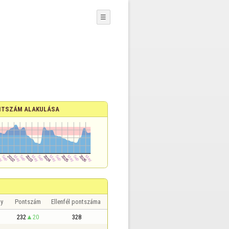
☰
TSZÁM ALAKULÁSA
y
Pontszám
Ellenfél pontszáma
232
20
328