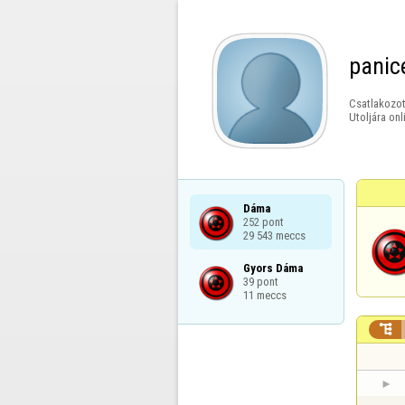
panic
Csatlakozot
Utoljára onl
Dáma

252 pont

29 543 meccs
Gyors Dáma

39 pont

11 meccs
