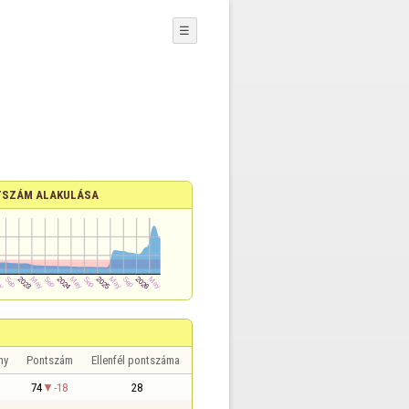
☰
SZÁM ALAKULÁSA
ny
Pontszám
Ellenfél pontszáma
74
-18
28