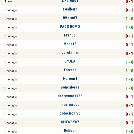
T.Ferencz
0 - 1
4 hete
swalbard
0 - 1
1 hónapja
RVero67
1 - 0
1 hónapja
PACO ROMO
1 - 0
1 hónapja
Fran50
0 - 1
1 hónapja
Meca18
0 - 1
1 hónapja
cerolfinim
0 - 1
1 hónapja
GYULA
1 - 0
1 hónapja
Torrada
1 - 0
1 hónapja
Haroon l
1 - 0
1 hónapja
Boncabess
1 - 0
1 hónapja
andresmc1988
0 - 1
1 hónapja
mauriciosc
0 - 1
1 hónapja
polochon 50
0 - 1
1 hónapja
CHESSY07
0 - 1
1 hónapja
Rehber
1 - 0
1 hónapja