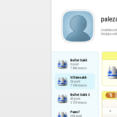
palez
Csatlakozot
Utoljára onl
Bullet Sakk

0 pont

7 406 meccs
Villámsakk

56 pont

7 144 meccs
Bullet Sakk 2


40 pont

5 729 meccs
Pawn7

254 pont
