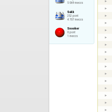
5 069 meccs
Sakk

252 pont

4 707 meccs
Snooker

0 pont

1 meccs