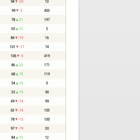
94
-20
13
99
-5
403
78
21
197
65
13
5
84
-19
16
101
-17
74
106
-5
419
86
20
171
68
18
119
54
14
0
35
19
90
49
-14
99
63
-14
103
78
-15
100
97
-19
30
84
13
12