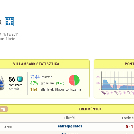
a
t:
1/18/2011
ine:
1 hete
VILLÁMSAKK STATISZTIKA
PONT
7144
játszma
56
47%
győzelem
(3340)
pontszám
164
Amatőr
ellenfelek átlagos pontszáma

EREDMÉNYEK
Ellenfél
Eredmé
entregapuntos
0 - 1
3 hete