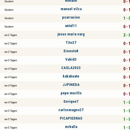
Ronaldi
0 - 
Gestern
manuel vilca
0 - 
Gestern
psarracino
1 - 
Gestern
antal11
0 - 
Gestern
jesus maria varg
2 - 
vor 2 Tagen
Tito27
0 - 
vor 2 Tagen
Ernesto8
0 - 
vor 3 Tagen
Vahid3
0 - 
vor 3 Tagen
CASLA2023
0 - 
vor 4 Tagen
kakahuate
0 - 
vor 4 Tagen
JJPINEDA
0 - 
vor 4 Tagen
pepe murillo
0 - 
vor 4 Tagen
Enrique7
1 - 
vor 4 Tagen
carlosmagno27
1 - 
vor 5 Tagen
PICAPIEDRAS
1 - 
vor 5 Tagen
mrballa
1 - 
vor 5 Tagen