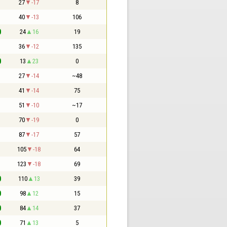
1
27
-17
8
1
40
-13
106
0
24
16
19
1
36
-12
135
0
13
23
0
1
27
-14
~48
1
41
-14
75
1
51
-10
~17
1
70
-19
0
1
87
-17
57
1
105
-18
64
1
123
-18
69
0
110
13
39
0
98
12
15
0
84
14
37
0
71
13
5