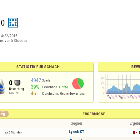
10
:
4/22/2015
ne:
vor 5 Stunden
STATISTIK FÜR SCHACH
BEW
4947
Spiele
0
39%
Gewonnen
(1935)
Bewertung
46
Novize
Durchschn. Gegnerbewertung

ERGEBNISSE
Gegner
Ergeb
LyonNKT
0 - 
vor 5 Stunden