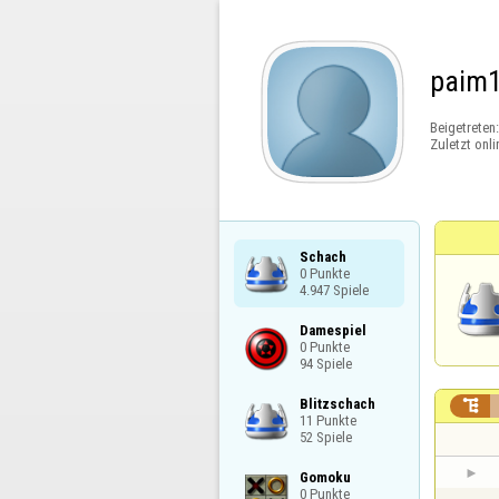
paim
Beigetreten
Zuletzt onli
Schach

0 Punkte

4.947 Spiele
Damespiel

0 Punkte

94 Spiele
Blitzschach


11 Punkte

52 Spiele
Gomoku

0 Punkte
