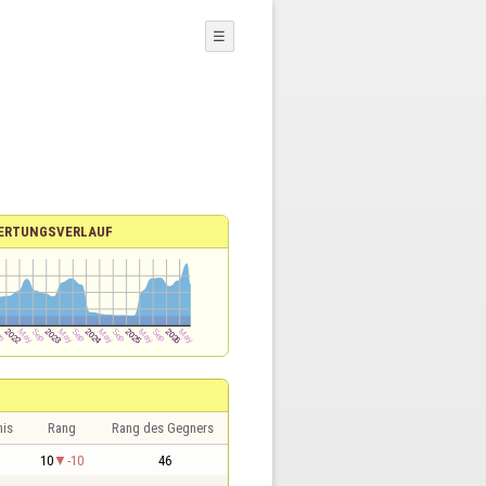
☰
ERTUNGSVERLAUF
nis
Rang
Rang des Gegners
1
10
-10
46