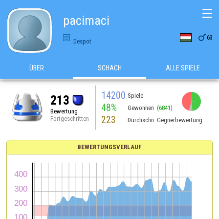
☰
pacimaci

63
Despot
ÜBER
SCHACH
ALLE SPIELE
14200
Spiele
213
48%
Gewonnen
(6841)
Bewertung
223
Fortgeschritten
Durchschn. Gegnerbewertung
BEWERTUNGSVERLAUF