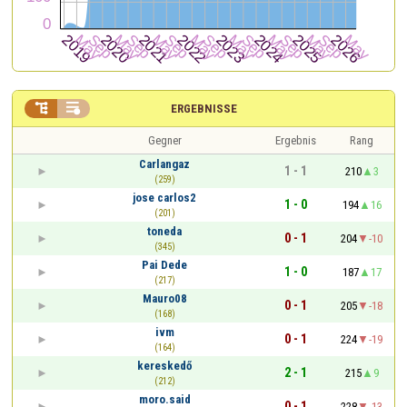


ERGEBNISSE
Gegner
Ergebnis
Rang
Carlangaz
1 - 1
210
3
(259)
jose carlos2
1 - 0
194
16
(201)
toneda
0 - 1
204
-10
(345)
Pai Dede
1 - 0
187
17
(217)
Mauro08
0 - 1
205
-18
(168)
ivm
0 - 1
224
-19
(164)
kereskedő
2 - 1
215
9
(212)
moro.said
0 - 1
228
-13