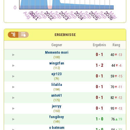


ERGEBNISSE
Gegner
Ergebnis
Rang
Memento mori
0 - 1
40
-13
(100)
wingzfan
1 - 2
44
-4
(112)
ejr123
0 - 1
59
-15
(79)
lilalila
0 - 1
70
-11
(184)
anto61
0 - 1
82
-12
(175)
jerryy
0 - 1
95
-13
(160)
fungiboy
1 - 0
76
19
(149)
o batmam
1 - 0
54
22