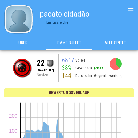
☰
pacato cidadão
Einflussreiche
ÜBER
DAME BULLET
ALLE SPIELE
6817
Spiele
22
38%
Gewonnen
(2609)
Bewertung
144
Novize
Durchschn. Gegnerbewertung
BEWERTUNGSVERLAUF