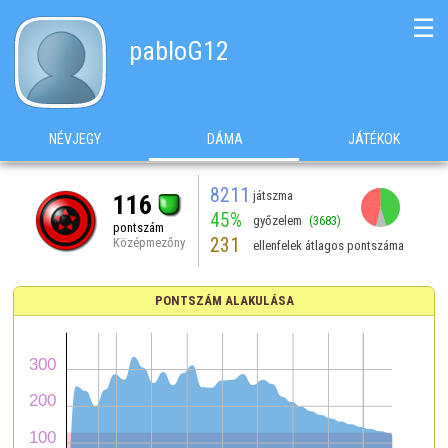
☰
pabloG12
NÉVJEGY
DÁMA
JÁTÉKOK
8211
játszma
116
45%
győzelem
(3683)
pontszám
231
Középmezőny
ellenfelek átlagos pontszáma
PONTSZÁM ALAKULÁSA