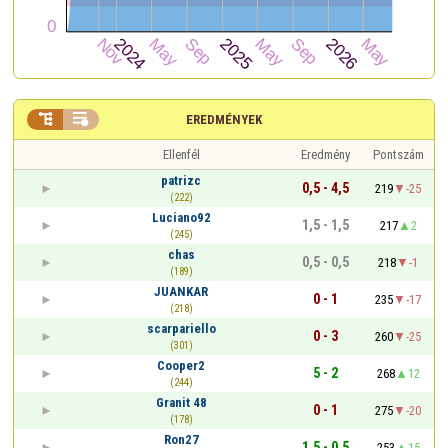


EREDMÉNYEK
Ellenfél
Eredmény
Pontszám
patrizc
0,5 - 4,5
219
-25
(222)
Luciano92
1,5 - 1,5
217
2
(245)
chas
0,5 - 0,5
218
-1
(189)
JUANKAR
0 - 1
235
-17
(218)
scarpariello
0 - 3
260
-25
(301)
Cooper2
5 - 2
268
12
(244)
Granit 48
0 - 1
275
-20
(178)
Ron27
1,5 - 0,5
253
15