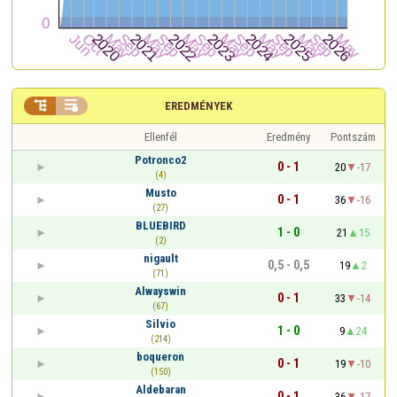


EREDMÉNYEK
Ellenfél
Eredmény
Pontszám
Potronco2
0 - 1
20
-17
(4)
Musto
0 - 1
36
-16
(27)
BLUEBIRD
1 - 0
21
15
(2)
nigault
0,5 - 0,5
19
2
(71)
Alwayswin
0 - 1
33
-14
(67)
Silvio
1 - 0
9
24
(214)
boqueron
0 - 1
19
-10
(150)
Aldebaran
0 - 1
36
-17