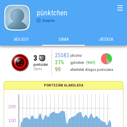
☰
pünktchen
Despota
NÉVJEGY
DÁMA
JÁTÉKOK
25583
játszma
3
37%
győzelem
(9347)
pontszám
99
Újonc
ellenfelek átlagos pontszáma
PONTSZÁM ALAKULÁSA