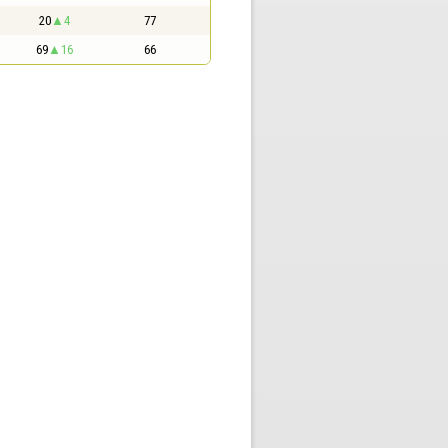
20
4
77
69
16
66