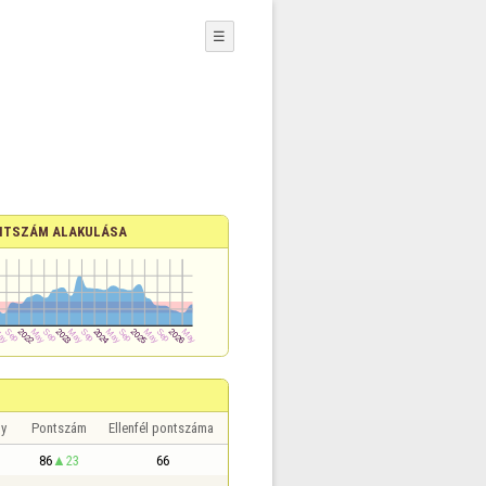
☰
NTSZÁM ALAKULÁSA
y
Pontszám
Ellenfél pontszáma
86
23
66