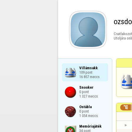
ozsdo
Csatlakozot
Utoljára onl
Villámsakk

109 pont

16 857 meccs
Snooker

0 pont

1 327 meccs
Ostábla


0 pont

1 054 meccs
Memóriajáték

34 pont
