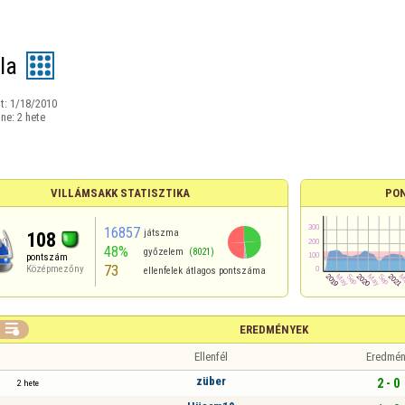
la
t:
1/18/2010
ine:
2 hete
VILLÁMSAKK STATISZTIKA
PO
16857
játszma
108
48%
győzelem
(8021)
pontszám
73
Középmezőny
ellenfelek átlagos pontszáma

EREDMÉNYEK
Ellenfél
Eredmén
züber
2 - 0
2 hete