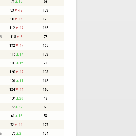
71
15
53
83
-12
173
98
-15
125
112
-14
166
5
115
-3
78
132
-17
109
115
17
133
103
12
23
120
-17
103
106
14
162
124
-14
160
104
20
43
77
27
66
61
16
54
72
-11
177
5
70
2
124