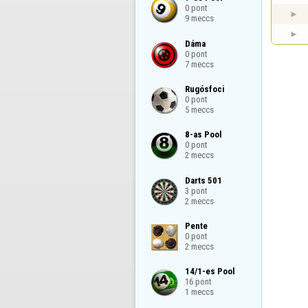
0 pont

9 meccs
Dáma

0 pont

7 meccs
Rugósfoci

0 pont

5 meccs
8-as Pool

0 pont

2 meccs
Darts 501

3 pont

2 meccs
Pente

0 pont

2 meccs
14/1-es Pool

16 pont

1 meccs