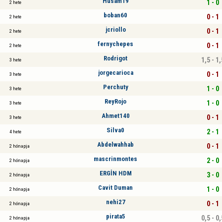
Hüsam19
1 - 0
2 hete
boban60
0 - 1
2 hete
jcriollo
0 - 1
2 hete
fernychepes
0 - 1
2 hete
Rodrigot
1,5 - 1,
3 hete
jorgecarioca
0 - 1
3 hete
Perchuty
1 - 0
3 hete
ReyRojo
1 - 0
3 hete
Ahmet140
0 - 1
3 hete
Silva0
2 - 1
4 hete
Abdelwahhab
0 - 1
2 hónapja
mascrinmontes
2 - 0
2 hónapja
ERGİN HDM
3 - 0
2 hónapja
Cavit Duman
1 - 0
2 hónapja
nehi27
0 - 1
2 hónapja
pirata5
0,5 - 0,
2 hónapja