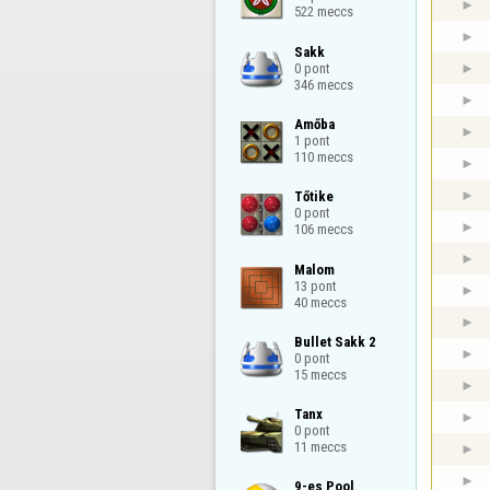
522 meccs
Sakk

0 pont

346 meccs
Amőba

1 pont

110 meccs
Tőtike

0 pont

106 meccs
Malom

13 pont

40 meccs
Bullet Sakk 2

0 pont

15 meccs
Tanx

0 pont

11 meccs
9-es Pool
