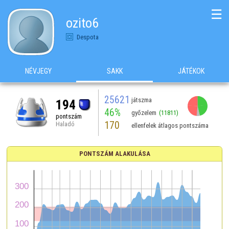
☰
ozito6
Despota
NÉVJEGY
SAKK
JÁTÉKOK
25621
játszma
194
46%
győzelem
(11811)
pontszám
170
Haladó
ellenfelek átlagos pontszáma
PONTSZÁM ALAKULÁSA