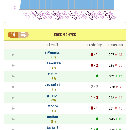


EREDMÉNYEK
Ellenfél
Eredmény
Pontszám
mPmusa_
0 - 1
207
-13
(270)
Chewacca
0 - 2
236
-29
(157)
Hatim
1 - 0
224
12
(136)
Józsefné
2 - 2
228
-4
(181)
yilimon
1 - 3
242
-14
(253)
Monra
0 - 1
261
-19
(205)
maitou
1 - 0
246
15
(231)
tasian3
1 - 0
236
10