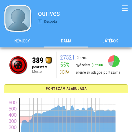
☰
ourives
Despota
NÉVJEGY
DÁMA
JÁTÉKOK
27521
játszma
389
55%
győzelem
(15230)
pontszám
339
Mester
ellenfelek átlagos pontszáma
PONTSZÁM ALAKULÁSA