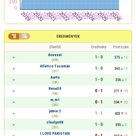


EREDMÉNYEK
Ellenfél
Eredmény
Pontszám
dovesei
1 - 0
375
14
(339)
Atlético Tucumán
1 - 0
365
10
(237)
Aarto
1 - 0
356
9
(189)
Rene50
0 - 1
371
-15
(383)
m.m1
0 - 1
394
-23
(243)
jamie 2
1 - 1
403
-9
(264)
cleolyn08
1 - 0
395
8
(201)
I LOVE PAKISTAN
0 - 1
410
-15