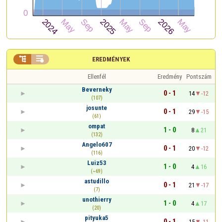


EREDMÉNYEK
Ellenfél
Eredmény
Pontszám
Beverneky
0 - 1
14
-12
(107)
josunte
0 - 1
29
-15
(61)
ompat
1 - 0
8
21
(132)
Angelo607
0 - 1
20
-12
(116)
Luiz53
1 - 0
4
16
(~69)
astudillo
0 - 1
21
-17
(7)
unothierry
1 - 0
4
17
(20)
pityuka5
0 - 1
15
-11