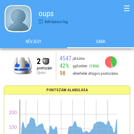
☰
oups
Befolyásos tag
NÉVJEGY
SAKK
4547
játszma
2
42%
győzelem
(1926)
pontszám
98
Újonc
ellenfelek átlagos pontszáma
PONTSZÁM ALAKULÁSA